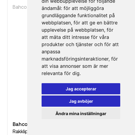
din webbupplevelse för följande
Bahco
ändamål:
för att möjliggöra
grundläggande funktionalitet på
webbplatsen
,
för att ge en bättre
upplevelse på webbplatsen
,
för
att mäta ditt intresse för våra
produkter och tjänster och för att
anpassa
marknadsföringsinteraktioner
,
för
att visa annonser som är mer
relevanta för dig
.
Jag accepterar
Jag avböjer
Ändra mina inställningar
Bahco Plåtsax Rakklippande
Rakklippande plåtsax med utväxling för ökad