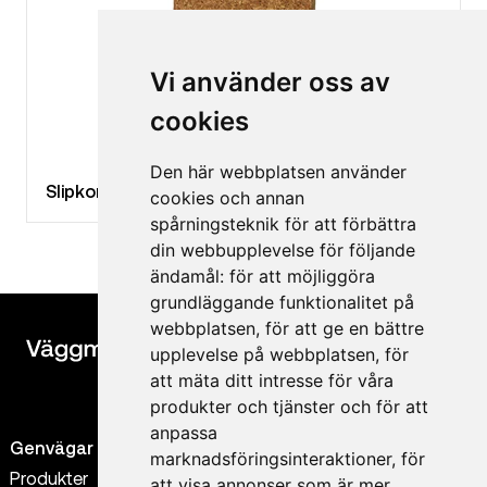
Vi använder oss av
cookies
Den här webbplatsen använder
Slipkork
cookies och annan
spårningsteknik för att förbättra
din webbupplevelse för följande
ändamål:
för att möjliggöra
grundläggande funktionalitet på
webbplatsen
,
för att ge en bättre
upplevelse på webbplatsen
,
för
att mäta ditt intresse för våra
produkter och tjänster och för att
anpassa
Genvägar
Kontakt
marknadsföringsinteraktioner
,
för
Produkter
0300-56 38 88
att visa annonser som är mer