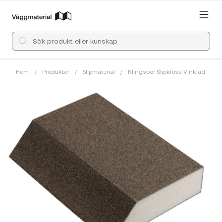
Hem
/
Produkter
/
Slipmaterial
/
Klingspor Slipkloss Vinklad