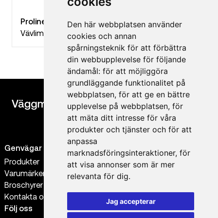
cookies
Proline+ Vävlim
Den här webbplatsen använder
Vävlim
cookies och annan
spårningsteknik för att förbättra
din webbupplevelse för följande
ändamål:
för att möjliggöra
grundläggande funktionalitet på
webbplatsen
,
för att ge en bättre
upplevelse på webbplatsen
,
för
att mäta ditt intresse för våra
produkter och tjänster och för att
anpassa
Genvägar
Kontakt
marknadsföringsinteraktioner
,
för
Produkter
0300-56 38 88
att visa annonser som är mer
Varumärken
order@vaggmaterial.se
relevanta för dig
.
Broschyrer
info@vaggmaterial.se
Kontakta oss
Jag accepterar
Följ oss