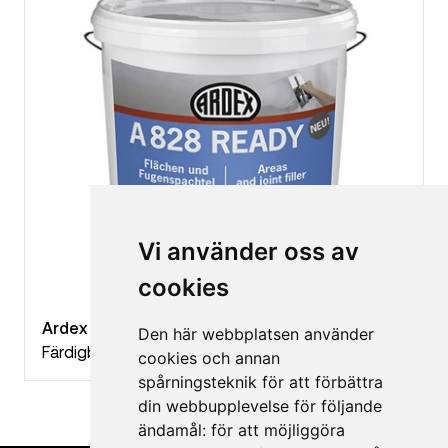
Vi använder oss av
cookies
Ardex A 828 Ready
Den här webbplatsen använder
Färdigblandat Hand-, rull- eller sprutspackel
cookies och annan
spårningsteknik för att förbättra
din webbupplevelse för följande
ändamål:
för att möjliggöra