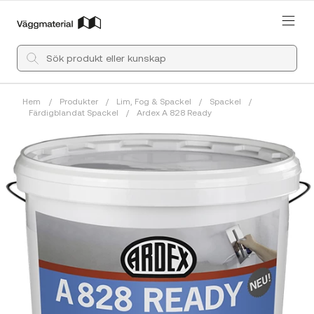
Hem
/
Produkter
/
Lim, Fog & Spackel
/
Spackel
/
Färdigblandat Spackel
/
Ardex A 828 Ready