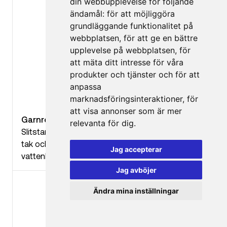
din webbupplevelse för följande
ändamål:
för att möjliggöra
grundläggande funktionalitet på
webbplatsen
,
för att ge en bättre
upplevelse på webbplatsen
,
för
att mäta ditt intresse för våra
produkter och tjänster och för att
anpassa
marknadsföringsinteraktioner
,
för
att visa annonser som är mer
Garnroller
relevanta för dig
.
Slitstark roller lämplig för grova ytor som vägg,
tak och fasad med lösningsmedels- och
Jag accepterar
vattenbaserad färg.
Jag avböjer
Ändra mina inställningar