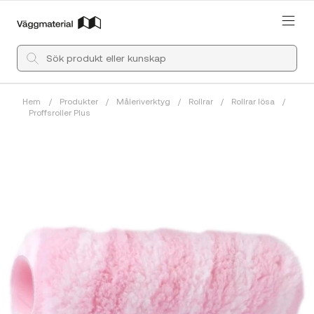
Hem
/
Produkter
/
Måleriverktyg
/
Rollrar
/
Rollrar lösa
/
Proffsroller Plus