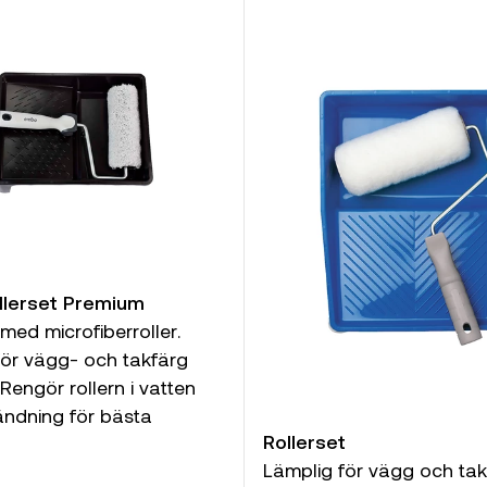
llerset Premium
 med microfiberroller.
för vägg- och takfärg
Rengör rollern i vatten
ändning för bästa
Rollerset
Lämplig för vägg och ta