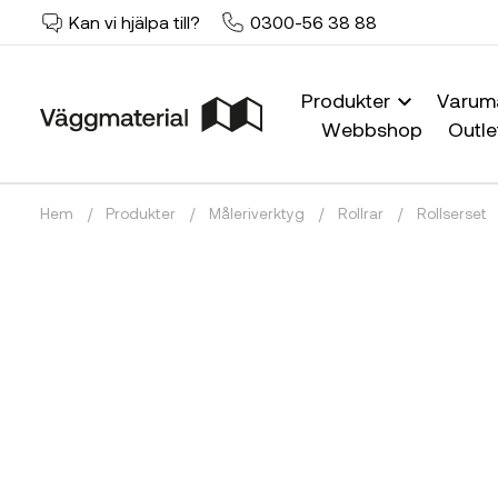
Kan vi hjälpa till?
0300-56 38 88
Produkter
Varum
Webbshop
Outle
Hem
/
Produkter
/
Måleriverktyg
/
Rollrar
/
Rollserset