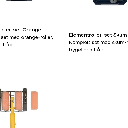
oller-set Orange
Elementroller-set Skum
 set med orange-roller,
Komplett set med skum-ro
h tråg
bygel och tråg