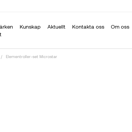
ärken
Kunskap
Aktuellt
Kontakta oss
Om oss
t
/
Elementroller-set Microstar