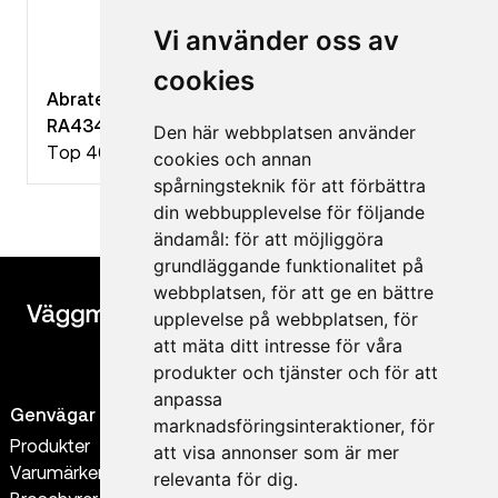
Vi använder oss av
cookies
Abratex Plåttaksfärgsystem Top 40 Aqua
RA434 Chokladbrun
Den här webbplatsen använder
Top 40
cookies och annan
spårningsteknik för att förbättra
din webbupplevelse för följande
ändamål:
för att möjliggöra
grundläggande funktionalitet på
webbplatsen
,
för att ge en bättre
upplevelse på webbplatsen
,
för
att mäta ditt intresse för våra
produkter och tjänster och för att
anpassa
Genvägar
Kontakt
marknadsföringsinteraktioner
,
för
Produkter
0300-56 38 88
att visa annonser som är mer
Varumärken
order@vaggmaterial.se
relevanta för dig
.