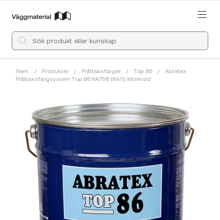
Hem
/
Produkter
/
Plåttaksfärger
/
Top 86
/
Abratex
Plåttaksfärgsystem Top 86 RA758 (RA11) Mörkröd