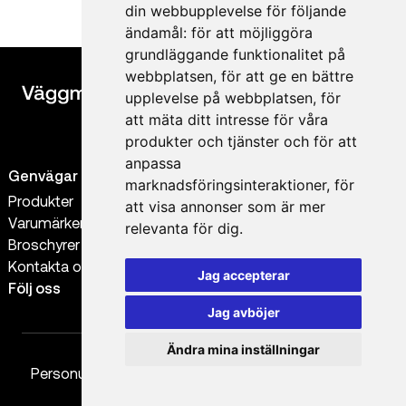
din webbupplevelse för följande
ändamål:
för att möjliggöra
grundläggande funktionalitet på
webbplatsen
,
för att ge en bättre
upplevelse på webbplatsen
,
för
att mäta ditt intresse för våra
produkter och tjänster och för att
anpassa
Genvägar
Kontakt
marknadsföringsinteraktioner
,
för
Produkter
0300-56 38 88
att visa annonser som är mer
Varumärken
order@vaggmaterial.se
relevanta för dig
.
Broschyrer
info@vaggmaterial.se
Kontakta oss
Jag accepterar
Följ oss
Jag avböjer
Ändra mina inställningar
Personuppgiftspolicy