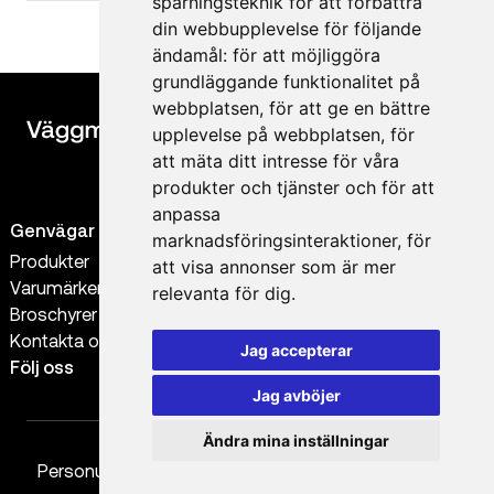
spårningsteknik för att förbättra
din webbupplevelse för följande
ändamål:
för att möjliggöra
grundläggande funktionalitet på
webbplatsen
,
för att ge en bättre
upplevelse på webbplatsen
,
för
att mäta ditt intresse för våra
produkter och tjänster och för att
anpassa
Genvägar
Kontakt
marknadsföringsinteraktioner
,
för
Produkter
0300-56 38 88
att visa annonser som är mer
Varumärken
order@vaggmaterial.se
relevanta för dig
.
Broschyrer
info@vaggmaterial.se
Kontakta oss
Jag accepterar
Följ oss
Jag avböjer
Ändra mina inställningar
Personuppgiftspolicy