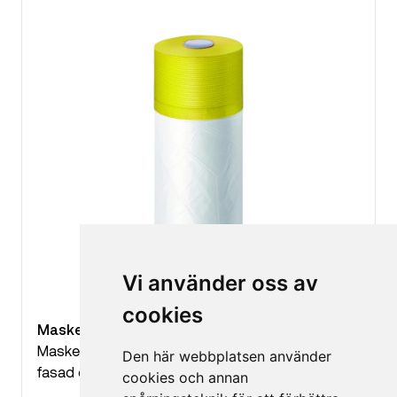
Vi använder oss av
cookies
Maskeringsfolié Vävtejp
Maskeringsfolié med vävtejp, lämplig för puts,
Den här webbplatsen använder
fasad och betong
cookies och annan