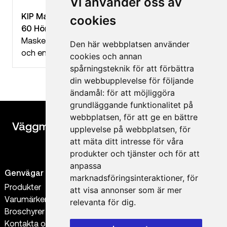
Vi använder oss av
KIP Maskeringstejp Washi-Tec 308 Corners
cookies
60 Hörnbitar
Maskeringstejp för hörn som gör jobbet snabbt
Den här webbplatsen använder
och enkelt
cookies och annan
spårningsteknik för att förbättra
din webbupplevelse för följande
ändamål:
för att möjliggöra
grundläggande funktionalitet på
webbplatsen
,
för att ge en bättre
upplevelse på webbplatsen
,
för
att mäta ditt intresse för våra
produkter och tjänster och för att
anpassa
Genvägar
Kontakt
marknadsföringsinteraktioner
,
för
Produkter
0300-56 38 88
att visa annonser som är mer
Varumärken
order@vaggmaterial.se
relevanta för dig
.
Broschyrer
info@vaggmaterial.se
Kontakta oss