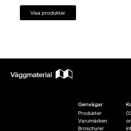
Visa produkter
Genvägar
K
Produkter
0
Varumärken
o
Broschyrer
i