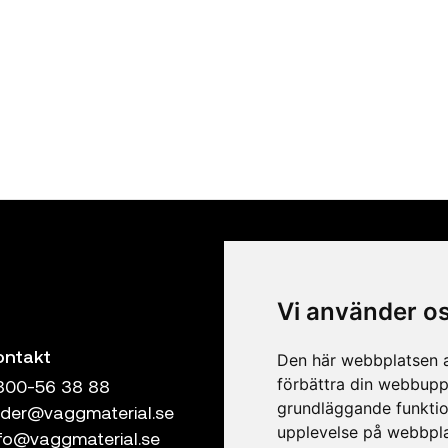
Vi använder o
ontakt
Följ oss
Den här webbplatsen a
förbättra din webbupp
300-56 38 88
grundläggande funktio
rder@vaggmaterial.se
upplevelse på webbpl
nfo@vaggmaterial.se