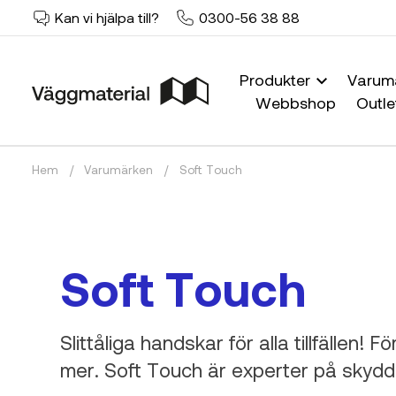
Kan vi hjälpa till?
0300-56 38 88
Produkter
Varum
Webbshop
Outle
Hem
/
Varumärken
/
Soft Touch
Soft Touch
Slittåliga handskar för alla tillfällen!
mer. Soft Touch är experter på skyd