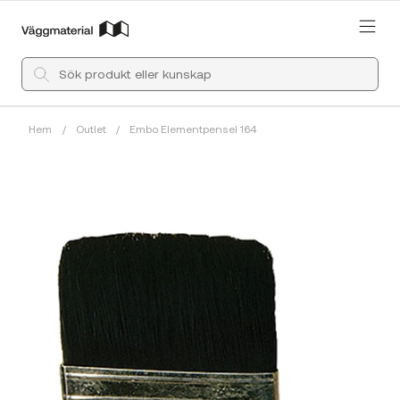
Hem
/
Outlet
/
Embo Elementpensel 164