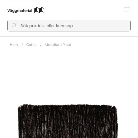
Hem
/
Outlet
/
Moddlare Plast