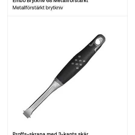
Embo Brytkniv 68 Metallförstärkt
Metallförstärkt brytkniv
Proffs-skrapa med 3-kants skär