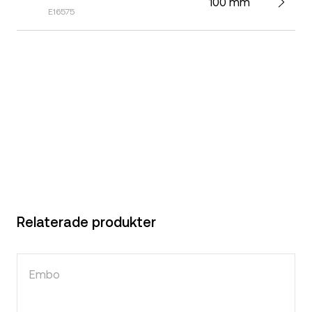
100 mm
E16575
Relaterade produkter
Embo