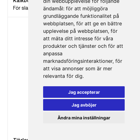
Kalkborste
din webbupplevelse för följande
För slamning eller målning av kalkbaserade färger
ändamål:
för att möjliggöra
grundläggande funktionalitet på
webbplatsen
,
för att ge en bättre
upplevelse på webbplatsen
,
för
att mäta ditt intresse för våra
produkter och tjänster och för att
anpassa
marknadsföringsinteraktioner
,
för
att visa annonser som är mer
relevanta för dig
.
Jag accepterar
Jag avböjer
Ändra mina inställningar
Tjärlevang utan skaft