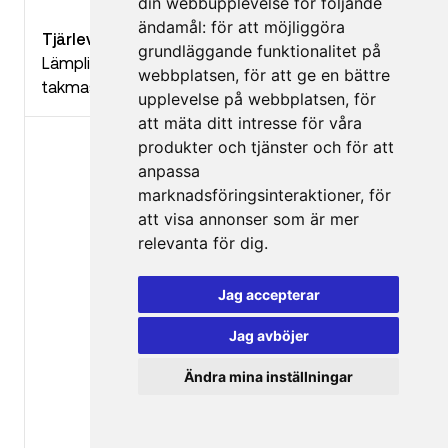
din webbupplevelse för följande
ändamål:
för att möjliggöra
Tjärlevang utan skaft
grundläggande funktionalitet på
Lämplig för isoleringsarbeten med tjära och
webbplatsen
,
för att ge en bättre
takmassa
upplevelse på webbplatsen
,
för
att mäta ditt intresse för våra
produkter och tjänster och för att
anpassa
marknadsföringsinteraktioner
,
för
att visa annonser som är mer
relevanta för dig
.
Jag accepterar
Jag avböjer
Ändra mina inställningar