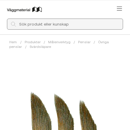
Hem
/
Produkter
/
Måleriverktyg
/
Penslar
/
Övriga
penslar
/
Svärdsläpare