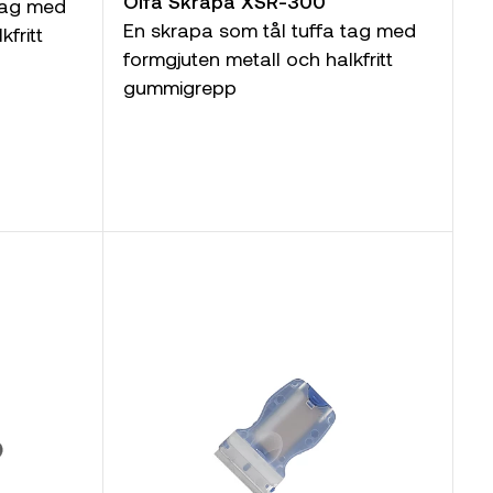
Olfa Skrapa XSR-300
 tag med
En skrapa som tål tuffa tag med
fritt
formgjuten metall och halkfritt
gummigrepp