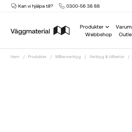
Kan vi hjälpa till?
0300-56 38 88
Produkter
Varum
Webbshop
Outle
Hem
/
Produkter
/
Måleriverktyg
/
Verktyg & tillbehör
/