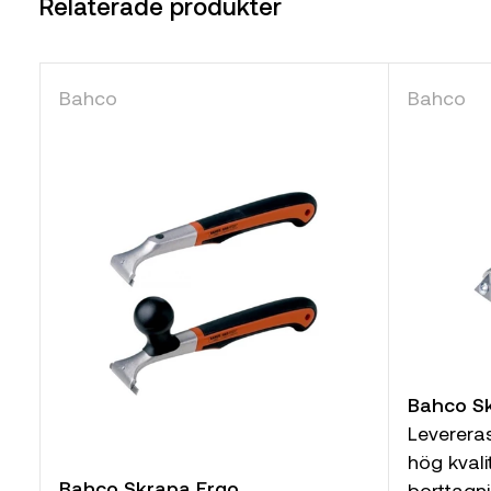
Relaterade produkter
Bahco
Bahco
Bahco Sk
Leverera
hög kvali
Bahco Skrapa Ergo
borttagni