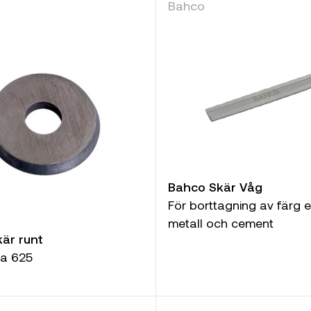
Bahco
Bahco Skär Våg
För borttagning av färg e
metall och cement
är runt
pa 625