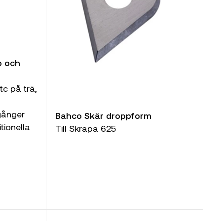
o och
tc på trä,
gånger
Bahco Skär droppform
tionella
Till Skrapa 625