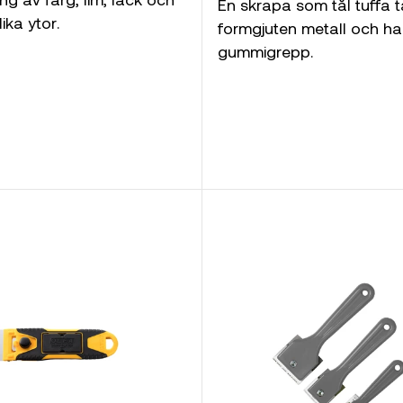
En skrapa som tål tuffa
ika ytor.
formgjuten metall och halk
gummigrepp.