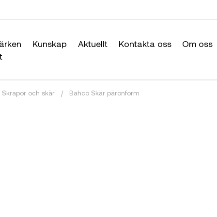
ärken
Kunskap
Aktuellt
Kontakta oss
Om oss
t
Skrapor och skär
/
Bahco Skär päronform