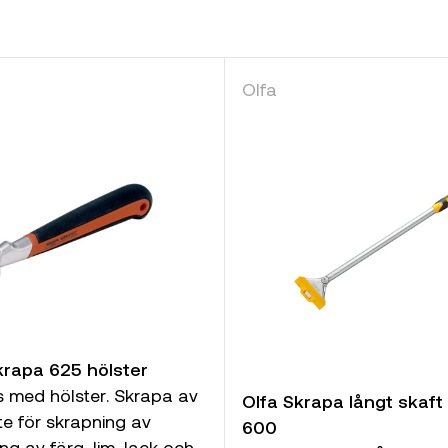
Olfa
rapa 625 hölster
s med hölster. Skrapa av
Olfa Skrapa långt skaft
te för skrapning av
600
ng av färg, lim, lack och