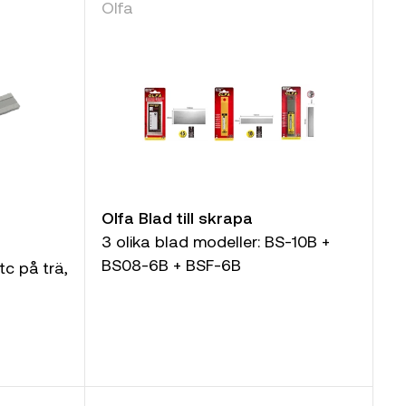
Olfa
Olfa Blad till skrapa
3 olika blad modeller: BS-10B +
BS08-6B + BSF-6B
tc på trä,