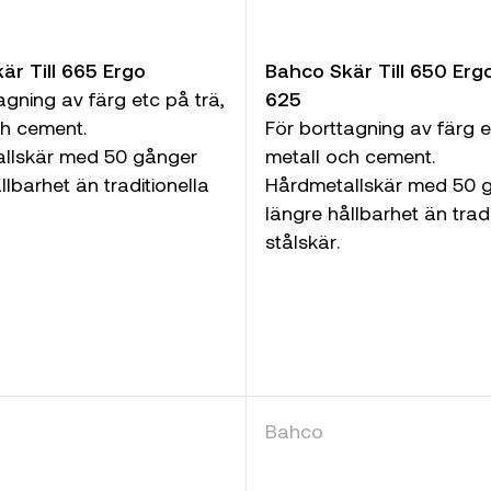
är Till 665 Ergo
Bahco Skär Till 650 Erg
agning av färg etc på trä,
625
ch cement.
För borttagning av färg e
llskär med 50 gånger
metall och cement.
llbarhet än traditionella
Hårdmetallskär med 50 
längre hållbarhet än tradi
stålskär.
Bahco