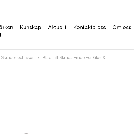
ärken
Kunskap
Aktuellt
Kontakta oss
Om oss
t
Skrapor och skär
/
Blad Till Skrapa Embo För Glas &