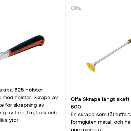
Olfa
rapa 625 hölster
s med hölster. Skrapa av
Olfa Skrapa långt skaft
te för skrapning av
600
ng av färg, lim, lack och
En skrapa som tål tuffa
ika ytor.
formgjuten metall och halk
gummigrepp.