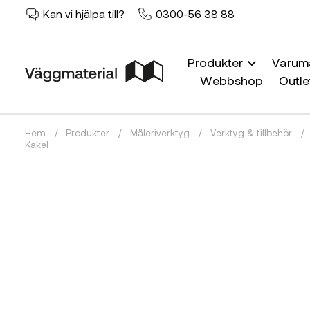
Kan vi hjälpa till?
0300-56 38 88
Produkter
Varum
Webbshop
Outle
Hem
/
Produkter
/
Måleriverktyg
/
Verktyg & tillbehör
/
Kakel