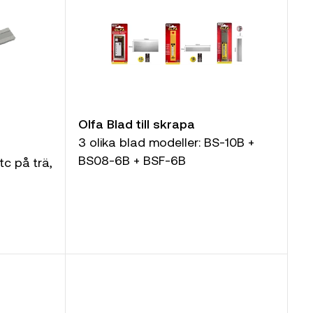
Olfa Blad till skrapa
3 olika blad modeller: BS-10B +
BS08-6B + BSF-6B
tc på trä,