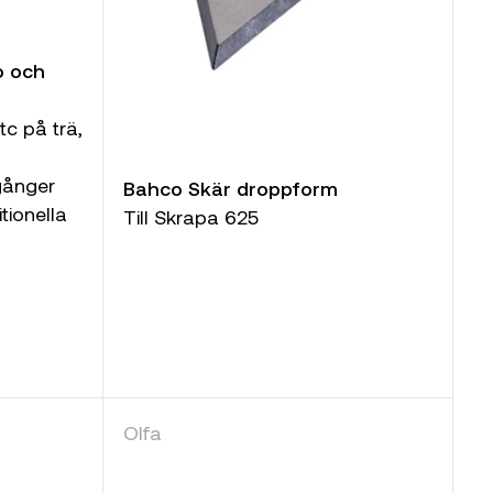
o och
tc på trä,
gånger
Bahco Skär droppform
tionella
Till Skrapa 625
Olfa