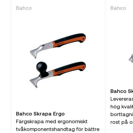
Bahco
Bahco
Bahco Sk
Leverera
hög kvali
Bahco Skrapa Ergo
borttagni
Färgskrapa med ergonomiskt
rost på ol
tvåkomponentshandtag för bättre