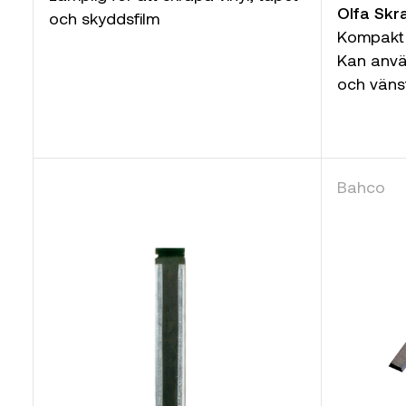
Olfa Sk
och skyddsfilm
Kompakt 
Kan anv
och väns
Bahco