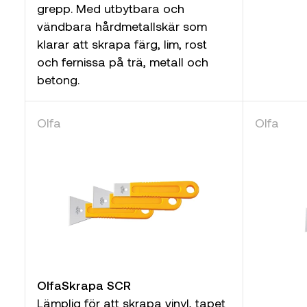
grepp. Med utbytbara och
vändbara hårdmetallskär som
klarar att skrapa färg, lim, rost
och fernissa på trä, metall och
betong.
Olfa
Olfa
OlfaSkrapa SCR
Lämplig för att skrapa vinyl, tapet