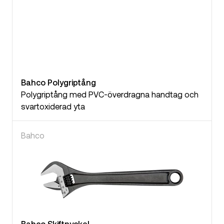
Bahco Polygriptång
Polygriptång med PVC-överdragna handtag och
svartoxiderad yta
Bahco
Bahco Skiftnyckel