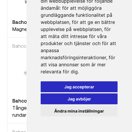
din webbupplevelse för följande
ändamål:
för att möjliggöra
grundläggande funktionalitet på
Bacho Bitsskruvmejsel
webbplatsen
,
för att ge en bättre
Magnetisk bitshållare med 125 mm bladlängd
upplevelse på webbplatsen
,
för
att mäta ditt intresse för våra
produkter och tjänster och för att
Bahco
anpassa
marknadsföringsinteraktioner
,
för
att visa annonser som är mer
relevanta för dig
.
Jag accepterar
Jag avböjer
Bahco Kombinationstång
Tången har räfflade gripytor och käftarna har en
Ändra mina inställningar
rundare form för bättre åtkomlighet
Bahco