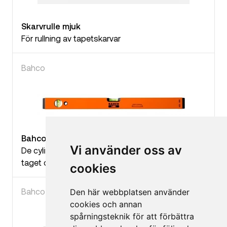
Skarvrulle mjuk
För rullning av tapetskarvar
Bahco
Bahco Vattenpass 2 Libeller
Vi använder oss av
De cylindriska libellerna av akrylglas är praktiskt
taget okrossbara och vattentäta vid normalt bruk
cookies
Bahco
Den här webbplatsen använder
cookies och annan
spårningsteknik för att förbättra