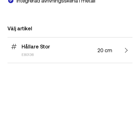
Integrerad avrivningsskena i metall
Välj artikel
Hållare Stor
20 cm
E80136