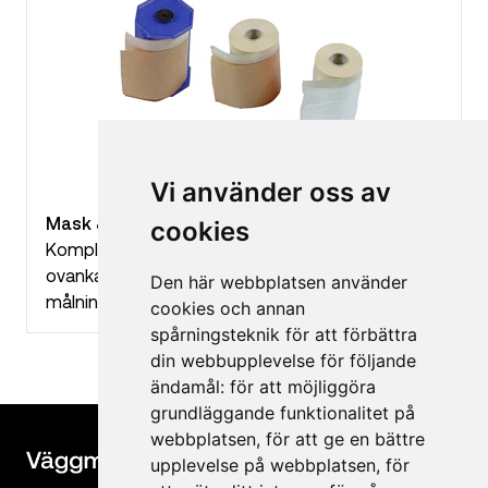
Vi använder oss av
Mask & Matic - Tejp refill
cookies
Komplett eller som refill med maskeringstejp i
ovankant. För snabb och enkel maskering vid
Den här webbplatsen använder
målning.
cookies och annan
spårningsteknik för att förbättra
din webbupplevelse för följande
ändamål:
för att möjliggöra
grundläggande funktionalitet på
webbplatsen
,
för att ge en bättre
upplevelse på webbplatsen
,
för