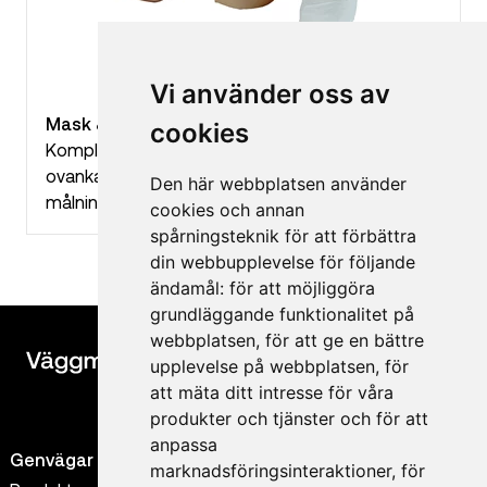
Vi använder oss av
Mask & Matic - Tejp refill
cookies
Komplett eller som refill med maskeringstejp i
ovankant. För snabb och enkel maskering vid
Den här webbplatsen använder
målning.
cookies och annan
spårningsteknik för att förbättra
din webbupplevelse för följande
ändamål:
för att möjliggöra
grundläggande funktionalitet på
webbplatsen
,
för att ge en bättre
upplevelse på webbplatsen
,
för
att mäta ditt intresse för våra
produkter och tjänster och för att
anpassa
Genvägar
Kontakt
marknadsföringsinteraktioner
,
för